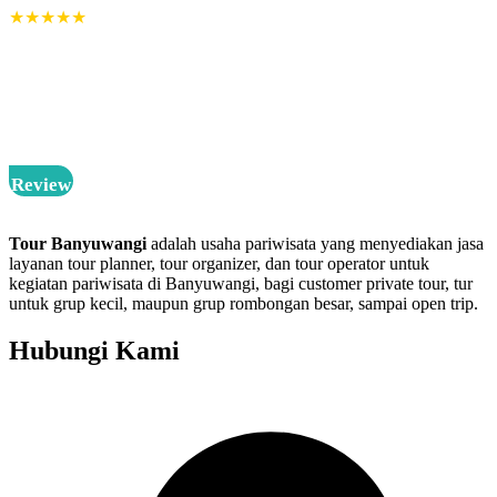
★★★★★
“Penjemputan on time, rute bisa flexible, dikasih saran-saran yang
oke,
guide sopan, ramah dan sabar motoin hehe.. bawa kamera yang
cihuy juga,
semua terasa berkesan dari awal sampai akhir..
”
– Claudya Backpacker
Review
Tour Banyuwangi
adalah usaha pariwisata yang menyediakan jasa
layanan tour planner, tour organizer, dan tour operator untuk
kegiatan pariwisata di Banyuwangi, bagi customer private tour, tur
untuk grup kecil, maupun grup rombongan besar, sampai open trip.
Hubungi Kami