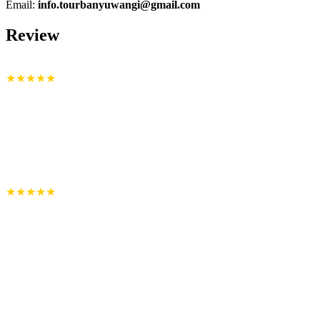
Email:
info.tourbanyuwangi@gmail.com
Review
Januari 24, 2022
★★★★★
“Terimakasih Tour Banyuwangi, sudah organize acara gathering
kami selama di Banyuwangi,
acaranya seru dan set acara Gala dinner nya super mantap…
”
– Bu Rahma Pelindo II
Februari 24, 2022
★★★★★
“Sangat sangat berkesan banget kemarin di Banyuwangi..
Guide dan driver nya juga baik banget
Mb Elok istimewa, saya dan suami yang berterimakasih sudah
ditemani jalan2..
Sukses untuk Tour Banyuwangi
”
– Kak Aryani honeymoon
Februari 29, 2022