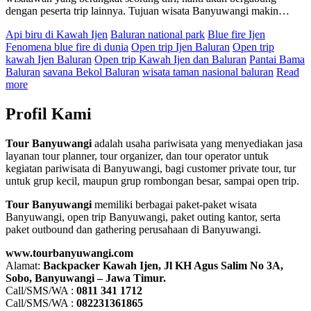
dengan peserta trip lainnya. Tujuan wisata Banyuwangi makin…
Api biru di Kawah Ijen
Baluran national park
Blue fire Ijen
Fenomena blue fire di dunia
Open trip Ijen Baluran
Open trip
kawah Ijen Baluran
Open trip Kawah Ijen dan Baluran
Pantai Bama
Baluran
savana Bekol Baluran
wisata taman nasional baluran
Read
more
Profil Kami
Tour Banyuwangi
adalah usaha pariwisata yang menyediakan jasa
layanan tour planner, tour organizer, dan tour operator untuk
kegiatan pariwisata di Banyuwangi, bagi customer private tour, tur
untuk grup kecil, maupun grup rombongan besar, sampai open trip.
Tour Banyuwangi
memiliki berbagai paket-paket wisata
Banyuwangi, open trip Banyuwangi, paket outing kantor, serta
paket outbound dan gathering perusahaan di Banyuwangi.
www.tourbanyuwangi.com
Alamat:
Backpacker Kawah Ijen, Jl KH Agus Salim No 3A,
Sobo, Banyuwangi – Jawa Timur.
Call/SMS/WA :
0811 341 1712
Call/SMS/WA :
082231361865