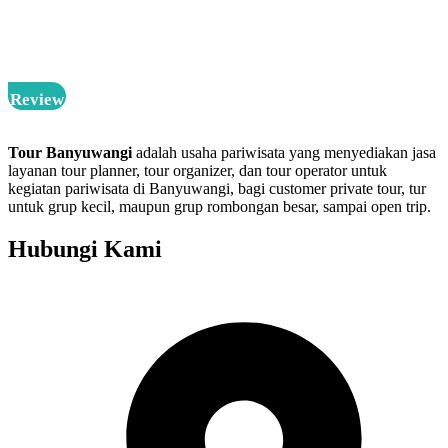
oke,
guide sopan, ramah dan sabar motoin hehe.. bawa kamera yang
cihuy juga,
semua terasa berkesan dari awal sampai akhir..
”
– Claudya Backpacker
Review
Tour Banyuwangi
adalah usaha pariwisata yang menyediakan jasa
layanan tour planner, tour organizer, dan tour operator untuk
kegiatan pariwisata di Banyuwangi, bagi customer private tour, tur
untuk grup kecil, maupun grup rombongan besar, sampai open trip.
Hubungi Kami