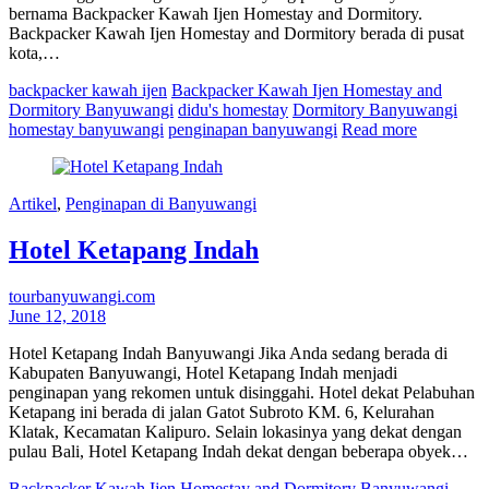
bernama Backpacker Kawah Ijen Homestay and Dormitory.
Backpacker Kawah Ijen Homestay and Dormitory berada di pusat
kota,…
backpacker kawah ijen
Backpacker Kawah Ijen Homestay and
Dormitory Banyuwangi
didu's homestay
Dormitory Banyuwangi
homestay banyuwangi
penginapan banyuwangi
Read more
Artikel
,
Penginapan di Banyuwangi
Hotel Ketapang Indah
tourbanyuwangi.com
June 12, 2018
Hotel Ketapang Indah Banyuwangi Jika Anda sedang berada di
Kabupaten Banyuwangi, Hotel Ketapang Indah menjadi
penginapan yang rekomen untuk disinggahi. Hotel dekat Pelabuhan
Ketapang ini berada di jalan Gatot Subroto KM. 6, Kelurahan
Klatak, Kecamatan Kalipuro. Selain lokasinya yang dekat dengan
pulau Bali, Hotel Ketapang Indah dekat dengan beberapa obyek…
Backpacker Kawah Ijen Homestay and Dormitory Banyuwangi