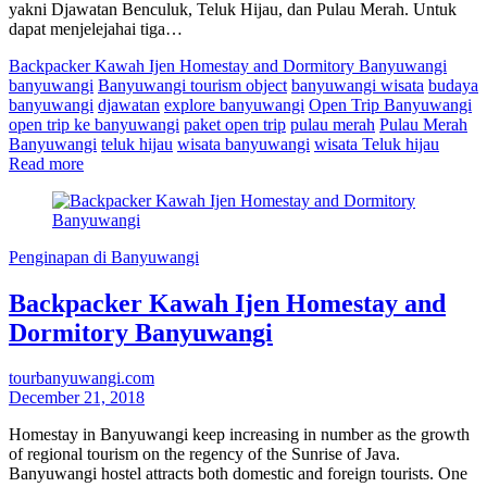
yakni Djawatan Benculuk, Teluk Hijau, dan Pulau Merah. Untuk
dapat menjelejahai tiga…
Backpacker Kawah Ijen Homestay and Dormitory Banyuwangi
banyuwangi
Banyuwangi tourism object
banyuwangi wisata
budaya
banyuwangi
djawatan
explore banyuwangi
Open Trip Banyuwangi
open trip ke banyuwangi
paket open trip
pulau merah
Pulau Merah
Banyuwangi
teluk hijau
wisata banyuwangi
wisata Teluk hijau
Read more
Penginapan di Banyuwangi
Backpacker Kawah Ijen Homestay and
Dormitory Banyuwangi
tourbanyuwangi.com
December 21, 2018
Homestay in Banyuwangi keep increasing in number as the growth
of regional tourism on the regency of the Sunrise of Java.
Banyuwangi hostel attracts both domestic and foreign tourists. One