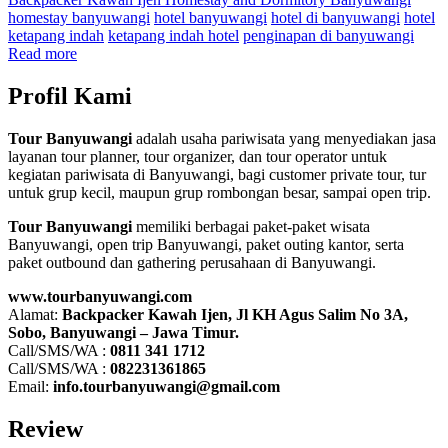
homestay banyuwangi
hotel banyuwangi
hotel di banyuwangi
hotel
ketapang indah
ketapang indah hotel
penginapan di banyuwangi
Read more
Profil Kami
Tour Banyuwangi
adalah usaha pariwisata yang menyediakan jasa
layanan tour planner, tour organizer, dan tour operator untuk
kegiatan pariwisata di Banyuwangi, bagi customer private tour, tur
untuk grup kecil, maupun grup rombongan besar, sampai open trip.
Tour Banyuwangi
memiliki berbagai paket-paket wisata
Banyuwangi, open trip Banyuwangi, paket outing kantor, serta
paket outbound dan gathering perusahaan di Banyuwangi.
www.tourbanyuwangi.com
Alamat:
Backpacker Kawah Ijen, Jl KH Agus Salim No 3A,
Sobo, Banyuwangi – Jawa Timur.
Call/SMS/WA :
0811 341 1712
Call/SMS/WA :
082231361865
Email:
info.tourbanyuwangi@gmail.com
Review