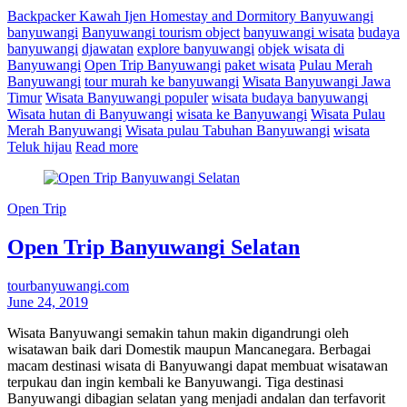
Backpacker Kawah Ijen Homestay and Dormitory Banyuwangi
banyuwangi
Banyuwangi tourism object
banyuwangi wisata
budaya
banyuwangi
djawatan
explore banyuwangi
objek wisata di
Banyuwangi
Open Trip Banyuwangi
paket wisata
Pulau Merah
Banyuwangi
tour murah ke banyuwangi
Wisata Banyuwangi Jawa
Timur
Wisata Banyuwangi populer
wisata budaya banyuwangi
Wisata hutan di Banyuwangi
wisata ke Banyuwangi
Wisata Pulau
Merah Banyuwangi
Wisata pulau Tabuhan Banyuwangi
wisata
Teluk hijau
Read more
Open Trip
Open Trip Banyuwangi Selatan
tourbanyuwangi.com
June 24, 2019
Wisata Banyuwangi semakin tahun makin digandrungi oleh
wisatawan baik dari Domestik maupun Mancanegara. Berbagai
macam destinasi wisata di Banyuwangi dapat membuat wisatawan
terpukau dan ingin kembali ke Banyuwangi. Tiga destinasi
Banyuwangi dibagian selatan yang menjadi andalan dan terfavorit