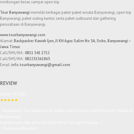
rombongan besar, sampai open trip.
Tour Banyuwangi
memiliki berbagai paket-paket wisata Banyuwangi, open trip
Banyuwangi, paket outing kantor, serta paket outbound dan gathering
perusahaan di Banyuwangi.
www.tourbanyuwangi.com
Alamat:
Backpacker Kawah Ijen, Jl KH Agus Salim No 3A, Sobo, Banyuwangi –
Jawa Timur.
Call/SMS/WA :
0811 341 1712
Call/SMS/WA :
082231361865
Email:
info.tourbanyuwangi@gmail.com
REVIEW
Januari 24, 2022
★★★★★
“Terimakasih Tour Banyuwangi, sudah organize acara gathering kami selama di
Banyuwangi,
acaranya seru dan set acara Gala dinner nya super mantap…
”
– Bu Rahma Pelindo II