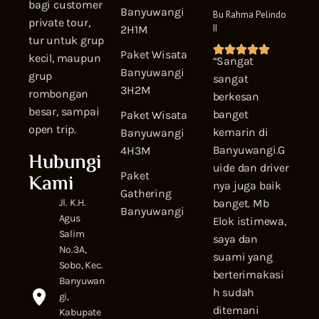
bagi customer
Banyuwangi
Bu Rahma Pelindo
private tour,
II
2H1M
tur untuk grup
Paket Wisata
kecil, maupun
“Sangat
Banyuwangi
grup
sangat
3H2M
rombongan
berkesan
besar, sampai
banget
Paket Wisata
open trip.
kemarin di
Banyuwangi
Banyuwangi.G
4H3M
Hubungi
uide dan driver
Kami
Paket
nya juga baik
Gathering
Jl. K.H.
banget. Mb
Banyuwangi
Agus
Elok istimewa,
Salim
saya dan
No.3A,
suami yang
Sobo, Kec.
berterimakasi
Banyuwan
h sudah
gi,
ditemani
Kabupate