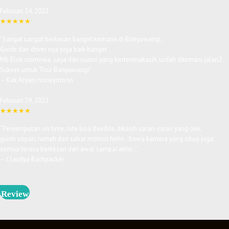
Februari 24, 2022
★★★★★
“Sangat sangat berkesan banget kemarin di Banyuwangi..
Guide dan driver nya juga baik banget
Mb Elok istimewa, saya dan suami yang berterimakasih sudah ditemani jalan2..
Sukses untuk Tour Banyuwangi
”
– Kak Aryani honeymoon
Februari 29, 2022
★★★★★
“Penjemputan on time, rute bisa flexible, dikasih saran-saran yang oke,
guide sopan, ramah dan sabar motoin hehe.. bawa kamera yang cihuy juga,
semua terasa berkesan dari awal sampai akhir..
”
– Claudya Backpacker
Review